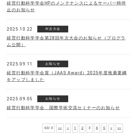
経営行動科学学会HPのメンテナンスによるサーバ一時停
止のお知らせ
2025.10.22
年次大会
経営行動科学学会第28回年次大会のお知らせ（プログラ
ム公開）
2025.09.11
お知らせ
経営行動科学学会賞（JAAS Award）2025年度推薦要綱
をアップしました
2025.09.05
お知らせ
経営行動科学学会 国際学術交流セミナーのお知らせ
60/3
««
«
1
2
3
4
5
»
»»