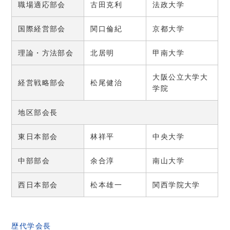
職場適応部会
古田克利
法政大学
国際経営部会
関口倫紀
京都大学
理論・方法部会
北居明
甲南大学
大阪公立大学大
経営戦略部会
松尾健治
学院
地区部会長
東日本部会
林祥平
中央大学
中部部会
余合淳
南山大学
西日本部会
松本雄一
関西学院大学
歴代学会長