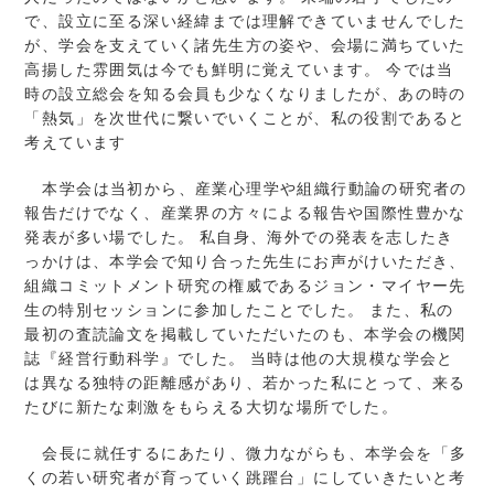
で、設立に至る深い経緯までは理解できていませんでした
が、学会を支えていく諸先生方の姿や、会場に満ちていた
高揚した雰囲気は今でも鮮明に覚えています。 今では当
時の設立総会を知る会員も少なくなりましたが、あの時の
「熱気」を次世代に繋いでいくことが、私の役割であると
考えています
本学会は当初から、産業心理学や組織行動論の研究者の
報告だけでなく、産業界の方々による報告や国際性豊かな
発表が多い場でした。 私自身、海外での発表を志したき
っかけは、本学会で知り合った先生にお声がけいただき、
組織コミットメント研究の権威であるジョン・マイヤー先
生の特別セッションに参加したことでした。 また、私の
最初の査読論文を掲載していただいたのも、本学会の機関
誌『経営行動科学』でした。 当時は他の大規模な学会と
は異なる独特の距離感があり、若かった私にとって、来る
たびに新たな刺激をもらえる大切な場所でした。
会長に就任するにあたり、微力ながらも、本学会を「多
くの若い研究者が育っていく跳躍台」にしていきたいと考