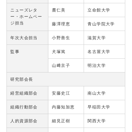
ニューズレタ
麓仁美
立命館大学
ー・ホームペー
ジ担当
藤澤理恵
青山学院大学
年次大会担当
小野善生
滋賀大学
監事
犬塚篤
名古屋大学
山﨑京子
明治大学
研究部会長
経営組織部会
安藤史江
南山大学
組織行動部会
内藤知加恵
早稲田大学
人的資源部会
細見正樹
関西大学