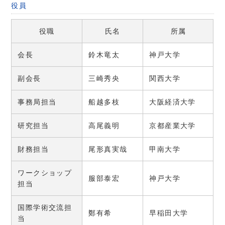
役員
役職
氏名
所属
会長
鈴木竜太
神戸大学
副会長
三崎秀央
関西大学
事務局担当
船越多枝
大阪経済大学
研究担当
高尾義明
京都産業大学
財務担当
尾形真実哉
甲南大学
ワークショップ
服部泰宏
神戸大学
担当
国際学術交流担
鄭有希
早稲田大学
当