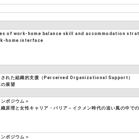
es of work-home balance skill and accommodation strate
k-home interface
された組織的支援（Perceived Organizational Support）
究の展望
シンポジウム＞
組織原理と女性キャリア・バリア－イクメン時代の追い風の中で
シンポジウム＞