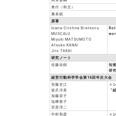
執筆要綱
奥付（和文）
裏表紙
原著
Ioana-Cristina Bratescu
Rol
MUSCALU
wor
Miyuki MATSUMOTO
Atsuko KANAI
Jiro TAKAI
研究ノート
佐藤佑樹
知覚
研
経営行動科学学会第16回年次大会
安藤史江
＜
坂爪洋美
「
加藤容子
塩﨑敦子
宮原淳二
中村和彦
＜