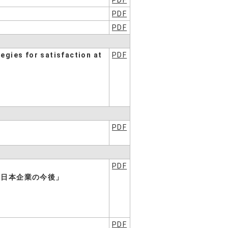
PDF
PDF
PDF
gies for satisfaction at
PDF
PDF
PDF
の日本企業の今後」
PDF