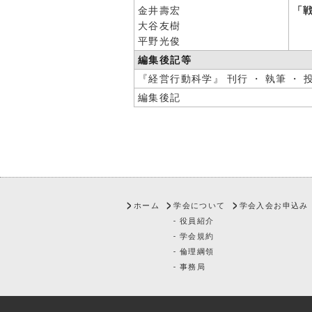
金井壽宏
「
大谷友樹
平野光俊
編集後記等
『経営行動科学』 刊行 ・ 執筆 ・ 
編集後記
ホーム
学会について
学会入会お申込み
- 役員紹介
- 学会規約
- 倫理綱領
- 事務局