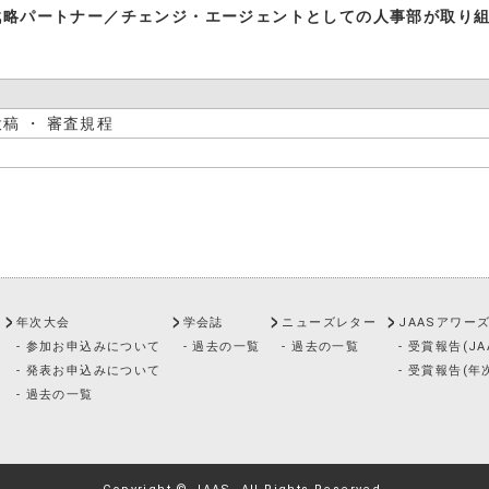
戦略パートナー／チェンジ・エージェントとしての人事部が取り
投稿 ・ 審査規程
年次大会
学会誌
ニューズレター
JAASアワー
- 参加お申込みについて
- 過去の一覧
- 過去の一覧
- 受賞報告(J
- 発表お申込みについて
- 受賞報告(年
- 過去の一覧