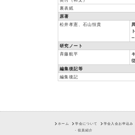
奥付（和文）
裏表紙
原著
松井孝憲、石山恒貴
研究ノート
斉藤航平
編集後記等
編集後記
ホーム
学会について
学会入会お申込み
- 役員紹介