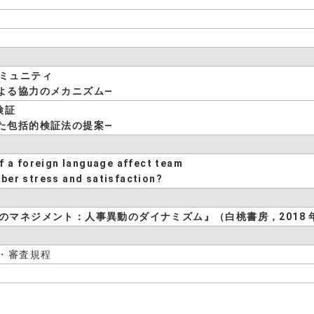
ミュニティ
よる協力のメカニズム―
検証
た包括的検証法の提案―
f a foreign language affect team
er stress and satisfaction?
のマネジメント：人事異動のダイナミズム』（白桃書房，2018 
・審査規程