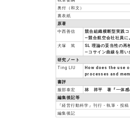
執筆要綱
奥付（和文）
裏表紙
原著
中西善信
競合組織横断型実践コ
―競合航空会社社員に
犬塚 篤
SL 理論の妥当性の再
―コサイン曲線を用い
研究ノート
Ting LIU
How does the use o
processes and memb
書評
服部泰宏
林 祥平 著『一体感
編集後記等
『経営行動科学』刊行・執筆・投稿
編集後記