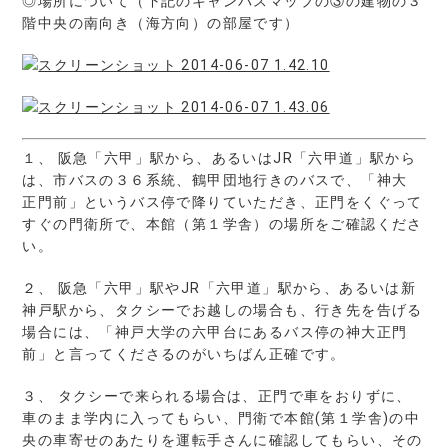
◎場所について（下記のキャンパスマップの③の建物の３
階中央の南向き（海方向）の部屋です）
１、 阪急「六甲」駅から、あるいはJR「六甲道」駅から
は、市バスの３６系統、鶴甲団地行きのバスで、「神大
正門前」というバス停で降りていただき、正門をくぐって
すぐの門衛所で、本館（第１学舎）の場所をご確認くださ
い。
２、 阪急「六甲」駅やJR「六甲道」駅から、あるいは新
神戸駅から、タクシーでお越しの場合も、行き先を告げる
場合には、「神戸大学の六甲台にあるバス停の神大正門
前」と言ってくださるのがいちばん正確です。
３、 タクシーで来られる場合は、正門で車をおりずに、
車のまま学内に入ってもらい、門衛で本館(第１学舎)の中
央の車寄せのあたりを運転手さんに確認してもらい、その