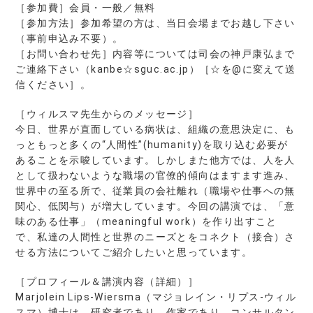
［参加費］会員・一般／無料
［参加方法］参加希望の方は、当日会場までお越し下さい
（事前申込み不要）。
［お問い合わせ先］内容等については司会の神戸康弘まで
ご連絡下さい（kanbe☆sguc.ac.jp）［☆を@に変えて送
信ください］。
［ウィルスマ先生からのメッセージ］
今日、世界が直面している病状は、組織の意思決定に、も
っともっと多くの“人間性”(humanity)を取り込む必要が
あることを示唆しています。しかしまた他方では、人を人
として扱わないような職場の官僚的傾向はますます進み、
世界中の至る所で、従業員の会社離れ（職場や仕事への無
関心、低関与）が増大しています。今回の講演では、「意
味のある仕事」（meaningful work）を作り出すこと
で、私達の人間性と世界のニーズとをコネクト（接合）さ
せる方法についてご紹介したいと思っています。
［プロフィール＆講演内容（詳細）］
Marjolein Lips-Wiersma（マジョレイン・リプス-ウィル
スマ）博士は、研究者であり、作家であり、コンサルタン