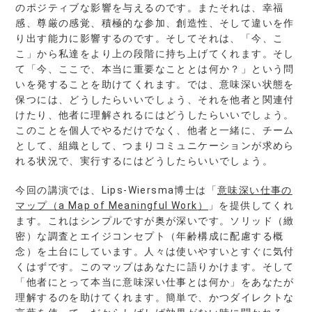
のポジティブな影響を与えるのです。またそれは、幸福
感、尊厳の感覚、積極的な参加、創造性、そして違いを作
り出す能力に影響するのです。そしてそれは、「今、こ
こ」から私達をより上の段階に持ち上げてくれます。そし
て「今、ここで、本当に重要なこととは何か？」という問
いを発することを助けてくれます。では、意味深い状態を
保つには、どうしたらいいでしょう、それを他者と関連付
けたり、他者に理解されるにはどうしたらいいでしょう。
このことを個人でやるだけでなく、他者と一緒に、チーム
として、組織として、つまりコミュニケーションが求めら
れる状況で、実行するにはどうしたらいいでしょう。
今回の講演では、Lips-Wiersma博士は「
意味深い仕事の
マップ（
a Map of Meaningful Work
）
」を提供してくれ
ます。これはシンプルですが奥が深いです。ソリッド（緻
密）な調査とエイジコンセプト（年齢構成に配慮する概
念）を土台にしています。人々は使いやすいとすぐに気付
くはずです。このマップはあなたに語りかけます。そして
「他者にとって本当に意味深い仕事とは何か」をあなたが
理解するのを助けてくれます。簡単で、かつダイレクトな