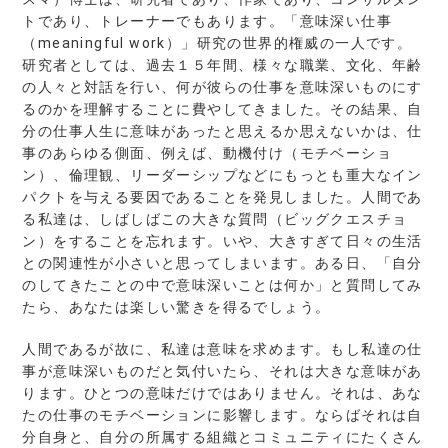
トであり、トレーナーでもあります。「意味深い仕事
（meaningful work）」研究の世界的権威の一人です。
研究者としては、過去１５年間、様々な職業、文化、年齢
の人々と対話を行い、何が彼らの仕事を意味深いものにす
るのかを理解することに費やしてきました。その結果、自
分の仕事人生に意味があったと思えるか思えないかは、仕
事のあらゆる側面、例えば、動機付け（モチベーショ
ン）、倫理観、リーダーシップなどにもっとも重大なイン
パクトを与える要因であることを発見しました。人間であ
る私達は、しばしばこの大きな質問（ビッグクエスチョ
ン）をすることを忘れます。いや、大きすぎて日々の生活
との関連性が小さいと思ってしまいます。ある日、「自分
のしてきたことの中で意味深いことは何か」と質問してみ
たら、あなたは楽しい驚きを得るでしょう。
人間であるが故に、私達は意味を求めます。もし私達の仕
事が意味深いものだと気付いたら、それは大きな意味があ
ります。ひとつの意味だけではありません。それは、あな
たの仕事のモチベーションに影響します。ならばそれは自
分自身と、自分の所属する組織とコミュニティにたくさん