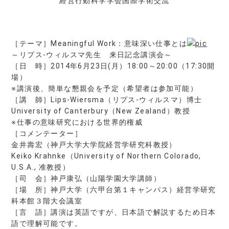
経営行動科学学会国際学術交流
［テーマ］Meaningful Work：意味深い仕事とは
～リプス-ウィルスマ先生 来日記念講演会～
［日 時］2014年6月23日(月）18:00～20:00（17:30開
場）
※講演後、簡単な懇親会を予定（希望者は参加可能）
［講 師］Lips-Wiersma（リプス-ウィルスマ）博士
University of Canterbury（New Zealand）教授
※仕事の意味研究における世界的権威
［コメンテーター］
金井壽宏（神戸大学大学院経営学研究科教授）
Keiko Krahnke（University of Northern Colorado,
U.S.A., 准教授）
［司 会］神戸康弘（山陽学園大学講師）
［場 所］神戸大学（六甲台第１キャンパス）経営学研究
科本館３階大会議室
［言 語］講演は英語ですが、日本語で解説するため日本
語で理解可能です。