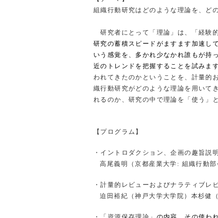
組織行動研究はどのような理論を、ど
研究者にとって「理論」は、「経験
研究の蓄積スピードがますます加速し
いう感覚を、多かれ少なかれ誰もが持
近のトレンドを把握することを試みま
われてきたのかということを、計量的
織行動研究がどのような理論を用いて
れるのか、研究の中で理論を「使う」
【プログラム】
・イントロダクション、企画の趣旨説
高尾義明（京都産業大学
:
組織行動部
・計量的レビューおよびナラティブレ
迫田裕紀（神戸大学大学院）本杉健
・「資源保存理論」
の内容、その使わ