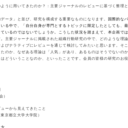
のように用いてきたのか？：主要ジャーナルのレビューに基づく整理
的データ」と並び、研究を構成する重要なものになります。
国際的な
ている中で、「自分自身が専門とするトピックに限定したとしても、
っているのではないでしょうか。こうした状況を踏まえて、本企画で
す。
主要ジャーナルに掲載された組織行動研究の中で、どのような理
およびナラティブにレビューを通じて検討してみたいと思います。そ
きたのか、なぜある理論は「人気」があり、あるものはそうでないの
とはどういうことなのか、といったことです。会員の皆様の研究のお
明
会）
ビューから見えてきたこと
（東京都立大学大学院）
れ方