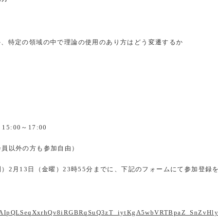
か、特定の領域の中で理論の使用のあり方はどう変遷するか
）
15:00
～
17:00
会員以外の方も参加自由）
制）
2
月
13
日（金曜）
23
時
55
分までに、下記のフォームにて参加登録
e/1FAIpQLSeqXxrhQv8iRGBRqSuQ3zT_iytKgA5wbVRTBpaZ_SnZvHly