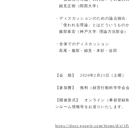
細見正樹（関西大学）
・ディスカッションのための論点抽出
:
「使われる理論」とはどういうもの
服部泰宏（神戸大学
:
理論方法部会）
・全体でのディスカッション
高尾・服部・細見・本杉・迫田
【会 期】
2026
年
2
月
21
日（土曜
【参加費】 無料（経営行動科学学会
【開催形式】 オンライン（事前登録
ンルーム情報等をお送りいたします。
https://docs.google.com/forms/d/