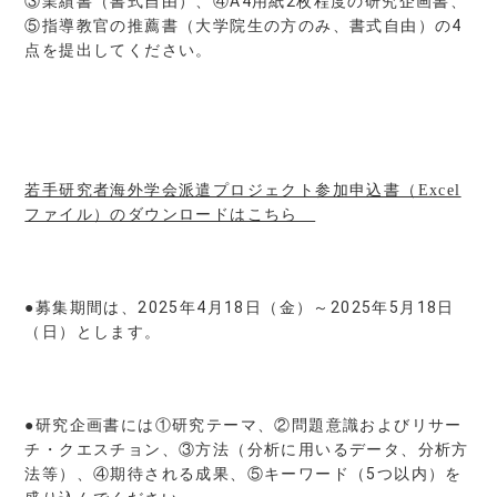
③業績書（書式自由）、④A4用紙2枚程度の研究企画書、
⑤指導教官の推薦書（大学院生の方のみ、書式自由）の4
点を提出してください。
若手研究者海外学会派遣プロジェクト参加申込書（Excel
ファイル）のダウンロードはこちら
●募集期間は、2025年4月18日（金）～2025年5月18日
（日）とします。
●研究企画書には①研究テーマ、②問題意識およびリサー
チ・クエスチョン、③方法（分析に用いるデータ、分析方
法等）、④期待される成果、⑤キーワード（5つ以内）を