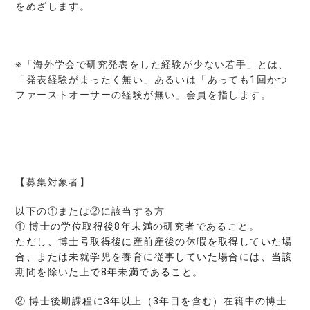
をめざします。
※「海外学会で研究発表をした経験が少ない若手」とは、
「発表経験がまったく無い」あるいは「あっても1回かつ
ファーストオーサーの経験が無い」会員を指します。
【募集対象者】
以下の①または②に該当する方
①
博士の学位取得後
8
年未満の研究者であること。
ただし、博士号取得後に産前産後の休暇を取得していた場
合、または未就学児を養育に従事していた場合には、当該
期間を除いた上で
8
年未満であること。
②
博士後期課程に
3
年以上（
3
年目を含む）在籍中の博士