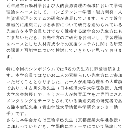
近年経営行動科学および人的資源管理の領域において学習
理論をベースとして、コンピテンシー学習・能力開発・人
的資源管理システムの研究が進展しています。そこで近年
積極的に組織における学習について研究を進められている
先生方を本学会員だけでなく近接する諸学会の先生方にも
ご参加いただき、各先生方のご研究をお伺いし、学習理論
をベースとした人材育成やその支援システムに関する研究
の課題と可能性について検討していきたいと思っておりま
す。
特に今回のシンポジウムでは3名の先生方に御登壇頂きま
す。本学会員ではないお二人の素晴らしい先生方にご参加
いただくこととなりました。お一人が組織心理学の大重鎮
であります古川久敬先生（日本経済大学大学院教授、九州
大学名誉教授）で、もうお一人が教育工学をご専門にされ
メンタリングをテーマとされている新進気鋭の研究者であ
る脇本健弘先生（青山学院大学情報科学研究センター助
手）です。
さらに本学会からは三輪卓己先生（京都産業大学准教授）
に加わっていただき、学際的に本テーマについて議論して