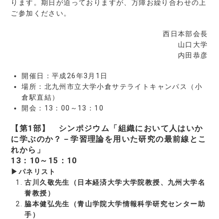
ります。期日が迫っておりますが、万障お繰り合わせの上
ご参加ください。
西日本部会長
山口大学
内田恭彦
開催日：平成26年3月1日
場所：北九州市立大学小倉サテライトキャンパス（小
倉駅直結）
開会：13：00～13：10
【第1部】 シンポジウム「組織において人はいか
に学ぶのか？－学習理論を用いた研究の最前線とこ
れから」
13：10～15：10
▶パネリスト
古川久敬先生（日本経済大学大学院教授、九州大学名
誉教授）
脇本健弘先生（青山学院大学情報科学研究センター助
手）