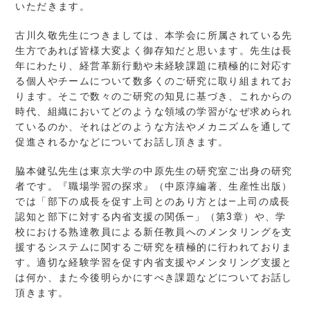
いただきます。
古川久敬先生につきましては、本学会に所属されている先
生方であれば皆様大変よく御存知だと思います。先生は長
年にわたり、経営革新行動や未経験課題に積極的に対応す
る個人やチームについて数多くのご研究に取り組まれてお
ります。そこで数々のご研究の知見に基づき、これからの
時代、組織においてどのような領域の学習がなぜ求められ
ているのか、それはどのような方法やメカニズムを通して
促進されるかなどについてお話し頂きます。
脇本健弘先生は東京大学の中原先生の研究室ご出身の研究
者です。『職場学習の探求』（中原淳編著、生産性出版）
では「部下の成長を促す上司とのあり方とは―上司の成長
認知と部下に対する内省支援の関係―」（第3章）や、学
校における熟達教員による新任教員へのメンタリングを支
援するシステムに関するご研究を積極的に行われておりま
す。適切な経験学習を促す内省支援やメンタリング支援と
は何か、また今後明らかにすべき課題などについてお話し
頂きます。