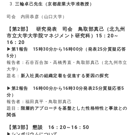
三輪卓己先生（京都産業大学准教授）
司会 内田恭彦（山口大学）
【第2部】 研究発表 司会 鳥取部真己（北九州
市立大学大学院マネジメント研究科）15：20～
16：20
▶第1報告 15時30分から16時00分（発表25分質疑応答
5分）
報告者：石谷百合加・高橋秀直・鳥取部真己（北九州市立
大学）
題名：
新入社員の組織定着を促進する要因の探究
▶第2報告 16時00分から16時30分発表25分質疑応答5
分）
報告者：福田真平・鳥取部真己
題目：
階層的アプローチを基盤とした性格特性と事故との
関係
【第3部】 懇談 16：20～16：50
▶シンポジウムについて