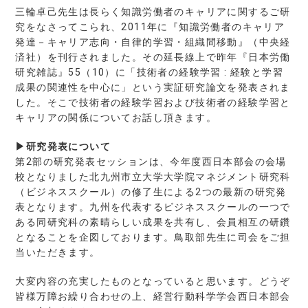
三輪卓己先生は長らく知識労働者のキャリアに関するご研
究をなさってこられ、2011年に『知識労働者のキャリア
発達－キャリア志向・自律的学習・組織間移動』（中央経
済社）を刊行されました。その延長線上で昨年『日本労働
研究雑誌』55（10）に「技術者の経験学習 : 経験と学習
成果の関連性を中心に」という実証研究論文を発表されま
した。そこで技術者の経験学習および技術者の経験学習と
キャリアの関係についてお話し頂きます。
▶研究発表について
第2部の研究発表セッションは、今年度西日本部会の会場
校となりました北九州市立大学大学院マネジメント研究科
（ビジネススクール）の修了生による2つの最新の研究発
表となります。九州を代表するビジネススクールの一つで
ある同研究科の素晴らしい成果を共有し、会員相互の研鑽
となることを企図しております。鳥取部先生に司会をご担
当いただきます。
大変内容の充実したものとなっていると思います。どうぞ
皆様万障お繰り合わせの上、経営行動科学学会西日本部会